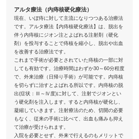
アルタ療法（内痔核硬化療法）
現在、いぼ痔に対して主流になりつつある治療法
です。アルタ療法【内痔核硬化療法】は、脱出を
伴う内痔核にジオン注とよばれる注射剤（硬化
剤）を投与することで痔核を縮小し、脱出や出血
を改善する治療法です。
これまで手術が必要とされていた痔核の一部に対
しても有効です。治療時間はわずか30～60分程度
で、外来治療（日帰り手術）が可能です。内痔核
を切らずに治すとよばれる所以です。内痔核の脱
出(症状：Ⅲ～Ⅳ度)に対して、注射でジオンとい
う硬化剤を注入します。すると内痔核が硬化し、
凝縮していきます。注射療法のため、切開の必要
もなく、従来の手術に比べて、出血も痛みも抑え
て治療が受けられます。
入院を必要とせず、外来で行えるのもメリットで