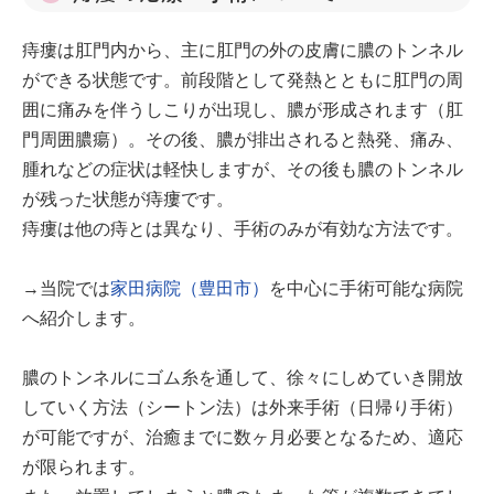
痔瘻は肛門内から、主に肛門の外の皮膚に膿のトンネル
ができる状態です。前段階として発熱とともに肛門の周
囲に痛みを伴うしこりが出現し、膿が形成されます（肛
門周囲膿瘍）。その後、膿が排出されると熱発、痛み、
腫れなどの症状は軽快しますが、その後も膿のトンネル
が残った状態が痔瘻です。
痔瘻は他の痔とは異なり、手術のみが有効な方法です。
→当院では
家田病院（豊田市）
を中心に手術可能な病院
へ紹介します。
膿のトンネルにゴム糸を通して、徐々にしめていき開放
していく方法（シートン法）は外来手術（日帰り手術）
が可能ですが、治癒までに数ヶ月必要となるため、適応
が限られます。