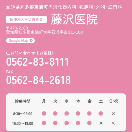
愛知県知多郡東浦町の消化器内科･乳腺科･外科･肛門科
藤沢医院
医療法人社団 藤樹会
〒470-2103
愛知県知多郡東浦町大字石浜字白山1-100
お問い合わせはお気軽に
0562-83-8111
FAX
0562-84-2618