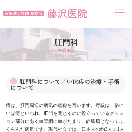
藤沢医院
医療法人社団 藤樹会
肛門科
Proctology
肛門科について／いぼ痔の治療・手術
について
痔は、肛門周辺の病気の総称を言います。痔核は、俗に
いぼ痔といわれ、肛門を閉じるのに役立っているクッシ
ョン部分にある血管網に血がたまり、静脈瘤となってふ
くらんだ病気です。現代社会では、日本人の約3人に1人