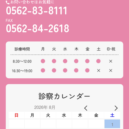
お問い合わせはお気軽に
0562-83-8111
FAX
0562-84-2618
診察カレンダー
2026年 8月
日
月
火
水
木
金
土
1