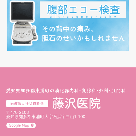
愛知県知多郡東浦町の消化器内科･乳腺科･外科･肛門科
藤沢医院
医療法人社団 藤樹会
〒470-2103
愛知県知多郡東浦町大字石浜字白山1-100