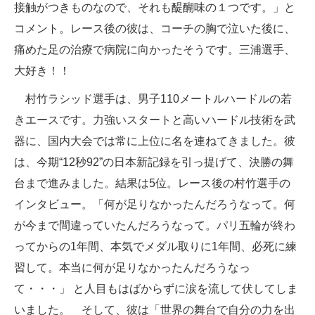
接触がつきものなので、それも醍醐味の１つです。」と
コメント。レース後の彼は、コーチの胸で泣いた後に、
痛めた足の治療で病院に向かったそうです。三浦選手、
大好き！！
村竹ラシッド選手は、男子110メートルハードルの若
きエースです。力強いスタートと高いハードル技術を武
器に、国内大会では常に上位に名を連ねてきました。彼
は、今期“12秒92”の日本新記録を引っ提げて、決勝の舞
台まで進みました。結果は5位。レース後の村竹選手の
インタビュー。「何が足りなかったんだろうなって。何
が今まで間違っていたんだろうなって。パリ五輪が終わ
ってからの1年間、本気でメダル取りに1年間、必死に練
習して。本当に何が足りなかったんだろうなっ
て・・・」 と人目もはばからずに涙を流して伏してしま
いました。 そして、彼は「世界の舞台で自分の力を出