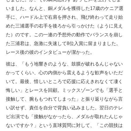
いました。なんと、銅メダルを獲得した17歳のケニア選
手に、ハードル上で右肩を押され、飛び終わって走り始
めた三浦選手の右手を後ろから引っかけた（ように見え
た）のです。この一連の予想外の動作でバランスを崩し
た三浦君は、急激に失速して8位入賞に留まりました。
レース後の彼のインタビューが潔かった。
彼は、「もう地響きのような、鼓膜が破れるんじゃない
かってくらい、心の内側から震えるような歓声をいただ
いて。最後、惜しいところで応援に応えきれなくて凄く
悔しい」とレースを回顧。ミックスゾーンでも「選手と
接触して、腕ももつれてしまった」と振り返りながら言
い訳せず、責任を自分で背負い込みました。翌日のテレ
ビ出演でも「接触がなかったら、メダルが取れたんじゃ
ないですか？」という直球質問に対して、「この競技は