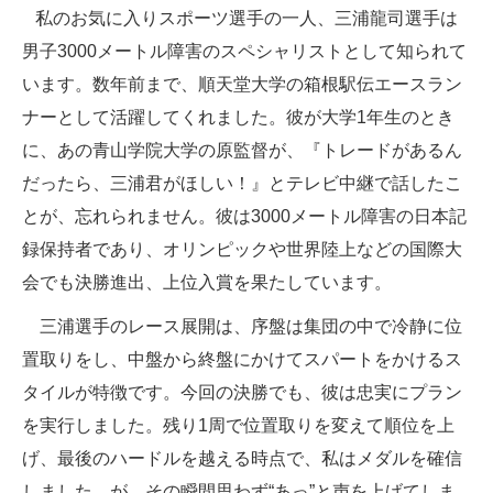
私のお気に入りスポーツ選手の一人、三浦龍司選手は
男子3000メートル障害のスペシャリストとして知られて
います。数年前まで、順天堂大学の箱根駅伝エースラン
ナーとして活躍してくれました。彼が大学1年生のとき
に、あの青山学院大学の原監督が、『トレードがあるん
だったら、三浦君がほしい！』とテレビ中継で話したこ
とが、忘れられません。彼は3000メートル障害の日本記
録保持者であり、オリンピックや世界陸上などの国際大
会でも決勝進出、上位入賞を果たしています。
三浦選手のレース展開は、序盤は集団の中で冷静に位
置取りをし、中盤から終盤にかけてスパートをかけるス
タイルが特徴です。今回の決勝でも、彼は忠実にプラン
を実行しました。残り1周で位置取りを変えて順位を上
げ、最後のハードルを越える時点で、私はメダルを確信
しました。が、その瞬間思わず“あっ”と声を上げてしま