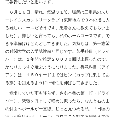
て報告したいと思います。
６月１６日、晴れ、気温３１℃、場所は三重県のスリ
ーレイクスカントリークラブ（東海地方で３本の指に入
る難しいコースだそうです。患者さんに教えてもらいま
した）。難しいと言っても、私のホームコースです。で
きる準備はほとんどしてきました。気持ちは、第一志望
の難関大学の入学試験前と同じです。苦手科目（ドライ
バー）は、１年間で推定２００００回以上振ったので、
かなりまっすぐ飛ぶようになりました。得意科目（アイ
アン）は、１５０ヤードまではピン（カップに刺してあ
る旗）を狙えるように正確性を伸ばしてきました。
危惧していた雨も降らず、さあ本番の第一打（ドライ
バー）。緊張をほぐして軽めに振ったら、なんと右の山
の斜面へボールが一直線。じっと見つめる私、『日頃の
行いが良ければ、ボールはコロコロと打てる場所まで落