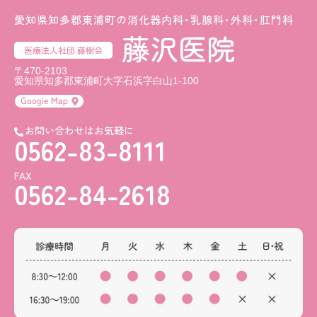
愛知県知多郡東浦町の消化器内科･乳腺科･外科･肛門科
藤沢医院
医療法人社団 藤樹会
〒470-2103
愛知県知多郡東浦町大字石浜字白山1-100
お問い合わせはお気軽に
0562-83-8111
FAX
0562-84-2618