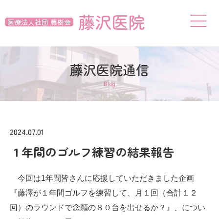
藤沢医院
医療法人社団 藤樹会
藤沢医院通信
Blog
2024.07.01
１年間のゴルフ練習の結果報告
今回は1年間皆さんに応援していただきました企画
『藤澤が１年間ゴルフを練習して、月１回（合計１２
回）のラウンドで念願の８０台を出せるか？』、につい