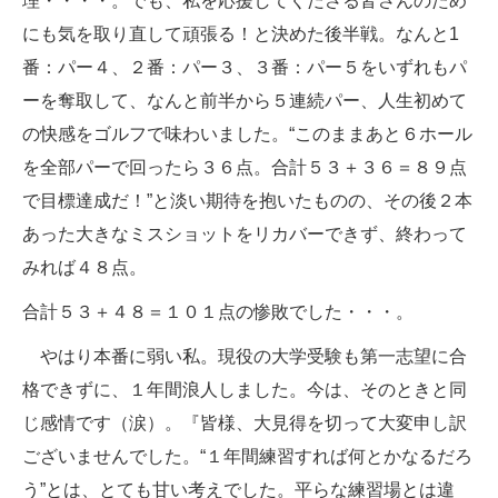
理・・・・。でも、私を応援してくださる皆さんのため
にも気を取り直して頑張る！と決めた後半戦。なんと1
番：パー４、２番：パー３、３番：パー５をいずれもパ
ーを奪取して、なんと前半から５連続パー、人生初めて
の快感をゴルフで味わいました。“このままあと６ホール
を全部パーで回ったら３６点。合計５３＋３６＝８９点
で目標達成だ！”と淡い期待を抱いたものの、その後２本
あった大きなミスショットをリカバーできず、終わって
みれば４８点。
合計５３＋４８＝１０１点の惨敗でした・・・。
やはり本番に弱い私。現役の大学受験も第一志望に合
格できずに、１年間浪人しました。今は、そのときと同
じ感情です（涙）。『皆様、大見得を切って大変申し訳
ございませんでした。“１年間練習すれば何とかなるだろ
う”とは、とても甘い考えでした。平らな練習場とは違